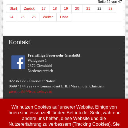
Seite 22 von 47
Start
Zurück
17
18
19
20
21
22
23
24
25
26
Weiter
Ende
Kontakt
Freiwillige Feuerwehr Giesshübl
Waldgasse 1
2372 Giesshübl
Niederösterreich
02236 122 - Feuerwehr Notruf
0699 / 144 22277 - Komman
dant EHBI Mayerhofer Christian
giesshuebl@feuerwehr.gv.at
Termine
Wir nutzen Cookies auf unserer Website. Einige von
ihnen sind essenziell für den Betrieb der Seite, während
andere uns helfen, diese Website und die
Fr, 10. Jul.
Nutzererfahrung zu verbessern (Tracking Cookies). Sie
00:00
Uhr