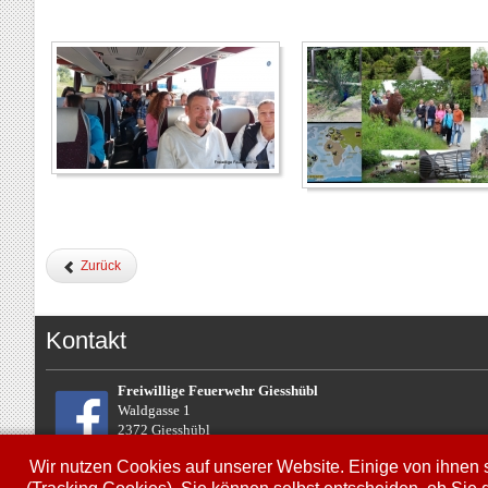
Zurück
Kontakt
Freiwillige Feuerwehr Giesshübl
Waldgasse 1
2372 Giesshübl
Niederösterreich
Wir nutzen Cookies auf unserer Website. Einige von ihnen s