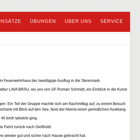
INSÄTZE
ÜBUNGEN
ÜBER UNS
SERVICE
 Feuerwehrhaus der zweitägige Ausflug in die Steiermark.
faktur LAVA BRÄU, wo uns von GF Roman Schmidt, ein Einblick in die Kunst
gen. Ein Teil der Gruppe machte sich am Nachmittag auf, zu einem Besuch
chank mit Blick auf den See, fand der Abend einen gemütlichen Ausklang.
40 km/h talwärts ging.
e Fahrt zurück nach Gießhübl.
ns wieder gut und sicher nach Hause gebracht hat.