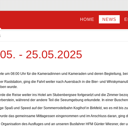
HOME
NEWS
E
5
05. - 25.05.2025
ete um 08:00 Uhr für die Kameradinnen und Kameraden und deren Begleitung, beim
r Raststation, ging die Fahrt weiter nach Auersbach in die Bier- und Whiskymanu
eben wurde.
rde die Reise weiter ins Hotel am Stubenbergsee fortgesetzt und die Zimmer bezo
berstein, während der andere Teil die Seeumgebung erkundete. In einer Buschens
ge Spaß und Speed auf der Sommerrodelbahn Koglhof in Birkfeld, wo es mit bis zu 
, wurde das gemeinsame Mittagessen eingenommen und im Anschluss daran, ging di
le Organisation des Ausfluges und an unseren Busfahrer HFM Günter Wiesner, der u