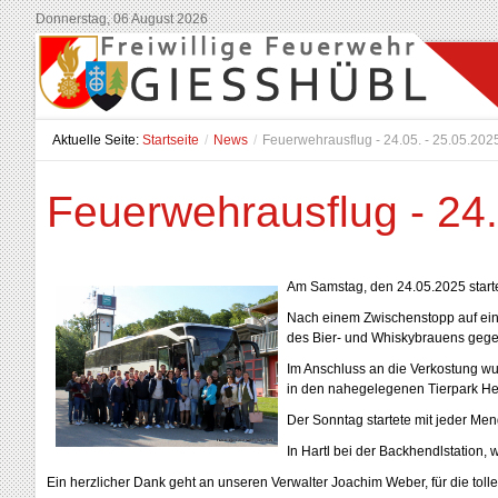
Donnerstag, 06 August 2026
Aktuelle Seite:
Startseite
/
News
/
Feuerwehrausflug - 24.05. - 25.05.202
Feuerwehrausflug - 24.
Am Samstag, den 24.05.2025 start
Nach einem Zwischenstopp auf eine
des Bier- und Whiskybrauens geg
Im Anschluss an die Verkostung wu
in den nahegelegenen Tierpark Her
Der Sonntag startete mit jeder Men
In Hartl bei der Backhendlstation
Ein herzlicher Dank geht an unseren Verwalter Joachim Weber, für die tol