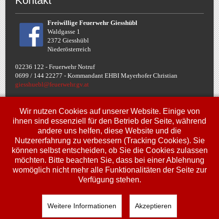
Kontakt
Freiwillige Feuerwehr Giesshübl
Waldgasse 1
2372 Giesshübl
Niederösterreich
02236 122 - Feuerwehr Notruf
0699 / 144 22277 - Komman
dant EHBI Mayerhofer Christian
giesshuebl@feuerwehr.gv.at
Termine
Wir nutzen Cookies auf unserer Website. Einige von
ihnen sind essenziell für den Betrieb der Seite, während
andere uns helfen, diese Website und die
Fr, 10. Jul.
Nutzererfahrung zu verbessern (Tracking Cookies). Sie
00:00
Uhr
Jugendbewerbe FJLA
können selbst entscheiden, ob Sie die Cookies zulassen
möchten. Bitte beachten Sie, dass bei einer Ablehnung
Sa, 11. Jul.
00:00
Uhr
womöglich nicht mehr alle Funktionalitäten der Seite zur
Jugendbewerbe FJLA
Verfügung stehen.
So, 12. Jul.
00:00
Uhr
Jugendbewerbe FJLA
Weitere Informationen
Akzeptieren