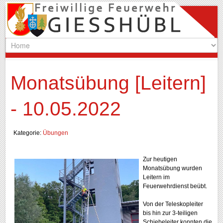
Monatsübung [Leitern]
- 10.05.2022
Kategorie:
Übungen
Zur heutigen
Monatsübung wurden
Leitern im
Feuerwehrdienst beübt.
Von der Teleskopleiter
bis hin zur 3-teiligen
Schiebeleiter konnten die