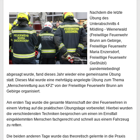
Nachdem die letzte
Übung des
Unterabschnitts 4
Mödling - Wienerwald
(
Freiwillige Feuerwehr
Brunn am Gebirge
,
Freiwillige Feuerwehr
Maria Enzersdorf
,
Freiwillige Feuerwehr
Gießhübl)
pandemiebedingt
abgesagt wurde, fand dieses Jahr wieder eine gemeinsame Übung
statt. Dieses Mal wurde eine mehrtägig angelegte Übung zum Thema
„Menschenrettung aus KFZ“ von der Freiwillige Feuerwehr Brunn am
Gebirge organisiert.
Am ersten Tag wurde die gesamte Mannschaft der drei Feuerwehren in
einem Vortrag auf die praktischen Übungstage vorbereitet. Hierbei wurden
die verschiedensten Techniken besprochen um einen im Ernstfall
eingeklemmten Menschen fachgerecht und schnell aus einem Fahrzeug
zu retten.
Die beiden anderen Tage wurde das theoretisch gelernte in die Praxis