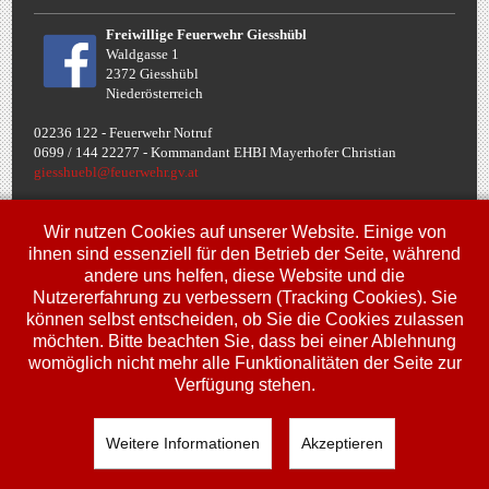
Freiwillige Feuerwehr Giesshübl
Waldgasse 1
2372 Giesshübl
Niederösterreich
02236 122 - Feuerwehr Notruf
0699 / 144 22277 - Komman
dant EHBI Mayerhofer Christian
giesshuebl@feuerwehr.gv.at
Termine
Wir nutzen Cookies auf unserer Website. Einige von
ihnen sind essenziell für den Betrieb der Seite, während
andere uns helfen, diese Website und die
Fr, 10. Jul.
Nutzererfahrung zu verbessern (Tracking Cookies). Sie
00:00
Uhr
Jugendbewerbe FJLA
können selbst entscheiden, ob Sie die Cookies zulassen
möchten. Bitte beachten Sie, dass bei einer Ablehnung
Sa, 11. Jul.
00:00
Uhr
womöglich nicht mehr alle Funktionalitäten der Seite zur
Jugendbewerbe FJLA
Verfügung stehen.
So, 12. Jul.
00:00
Uhr
Jugendbewerbe FJLA
Weitere Informationen
Akzeptieren
Copyright © 2018 Feuerwehr Giesshübl