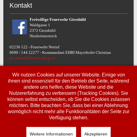
Kontakt
Freiwillige Feuerwehr Giesshübl
Waldgasse 1
2372 Giesshübl
Niederösterreich
02236 122 - Feuerwehr Notruf
0699 / 144 22277 - Komman
dant EHBI Mayerhofer Christian
giesshuebl@feuerwehr.gv.at
Termine
Wir nutzen Cookies auf unserer Website. Einige von
ihnen sind essenziell für den Betrieb der Seite, während
andere uns helfen, diese Website und die
Fr, 10. Jul.
Nutzererfahrung zu verbessern (Tracking Cookies). Sie
00:00
Uhr
Jugendbewerbe FJLA
können selbst entscheiden, ob Sie die Cookies zulassen
möchten. Bitte beachten Sie, dass bei einer Ablehnung
Sa, 11. Jul.
00:00
Uhr
womöglich nicht mehr alle Funktionalitäten der Seite zur
Jugendbewerbe FJLA
Verfügung stehen.
So, 12. Jul.
00:00
Uhr
Jugendbewerbe FJLA
Weitere Informationen
Akzeptieren