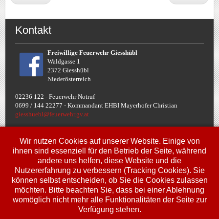
Kontakt
Freiwillige Feuerwehr Giesshübl
Waldgasse 1
2372 Giesshübl
Niederösterreich
02236 122 - Feuerwehr Notruf
0699 / 144 22277 - Komman
dant EHBI Mayerhofer Christian
giesshuebl@feuerwehr.gv.at
Termine
Wir nutzen Cookies auf unserer Website. Einige von
ihnen sind essenziell für den Betrieb der Seite, während
andere uns helfen, diese Website und die
Fr, 10. Jul.
Nutzererfahrung zu verbessern (Tracking Cookies). Sie
00:00
Uhr
Jugendbewerbe FJLA
können selbst entscheiden, ob Sie die Cookies zulassen
möchten. Bitte beachten Sie, dass bei einer Ablehnung
Sa, 11. Jul.
00:00
Uhr
womöglich nicht mehr alle Funktionalitäten der Seite zur
Jugendbewerbe FJLA
Verfügung stehen.
So, 12. Jul.