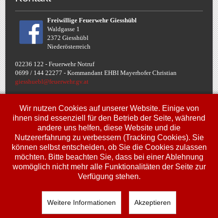
Freiwillige Feuerwehr Giesshübl
Waldgasse 1
2372 Giesshübl
Niederösterreich
02236 122 - Feuerwehr Notruf
0699 / 144 22277 - Komman
dant EHBI Mayerhofer Christian
giesshuebl@feuerwehr.gv.at
Termine
Wir nutzen Cookies auf unserer Website. Einige von
ihnen sind essenziell für den Betrieb der Seite, während
andere uns helfen, diese Website und die
Fr, 10. Jul.
Nutzererfahrung zu verbessern (Tracking Cookies). Sie
00:00
Uhr
Jugendbewerbe FJLA
können selbst entscheiden, ob Sie die Cookies zulassen
möchten. Bitte beachten Sie, dass bei einer Ablehnung
Sa, 11. Jul.
00:00
Uhr
womöglich nicht mehr alle Funktionalitäten der Seite zur
Jugendbewerbe FJLA
Verfügung stehen.
So, 12. Jul.
00:00
Uhr
Jugendbewerbe FJLA
Weitere Informationen
Akzeptieren