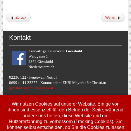
Zurück
Weiter
Kontakt
Freiwillige Feuerwehr Giesshübl
Waldgasse 1
2372 Giesshübl
Niederösterreich
02236 122 - Feuerwehr Notruf
0699 / 144 22277 - Komman
dant EHBI Mayerhofer Christian
giesshuebl@feuerwehr.gv.at
Termine
Wir nutzen Cookies auf unserer Website. Einige von
ihnen sind essenziell für den Betrieb der Seite, während
andere uns helfen, diese Website und die
Fr, 10. Jul.
Nutzererfahrung zu verbessern (Tracking Cookies). Sie
00:00
Uhr
Jugendbewerbe FJLA
können selbst entscheiden, ob Sie die Cookies zulassen