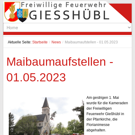
Aktuelle Seite:
Startseite
/
News
/
Maibaumaufstellen - 01.05.2023
Maibaumaufstellen -
01.05.2023
Am gestrigen 1. Mai
wurde für die Kameraden
der Freiwilligen
Feuerwehr Gießhübl in
der Pfarrkirche, die
Florianimesse
abgehalten.