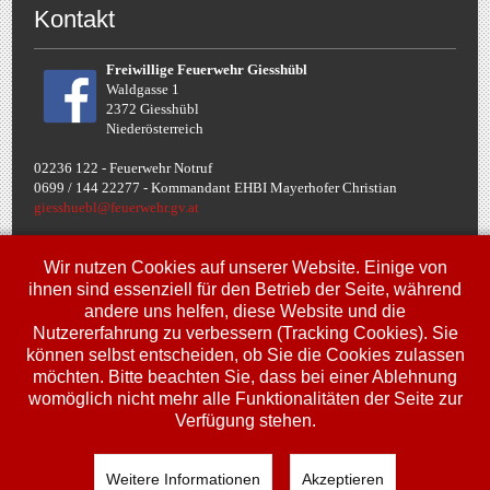
Kontakt
Freiwillige Feuerwehr Giesshübl
Waldgasse 1
2372 Giesshübl
Niederösterreich
02236 122 - Feuerwehr Notruf
0699 / 144 22277 - Komman
dant EHBI Mayerhofer Christian
giesshuebl@feuerwehr.gv.at
Termine
Wir nutzen Cookies auf unserer Website. Einige von
ihnen sind essenziell für den Betrieb der Seite, während
andere uns helfen, diese Website und die
Fr, 10. Jul.
Nutzererfahrung zu verbessern (Tracking Cookies). Sie
00:00
Uhr
Jugendbewerbe FJLA
können selbst entscheiden, ob Sie die Cookies zulassen
möchten. Bitte beachten Sie, dass bei einer Ablehnung
Sa, 11. Jul.
00:00
Uhr
womöglich nicht mehr alle Funktionalitäten der Seite zur
Jugendbewerbe FJLA
Verfügung stehen.
So, 12. Jul.
00:00
Uhr
Jugendbewerbe FJLA
Weitere Informationen
Akzeptieren