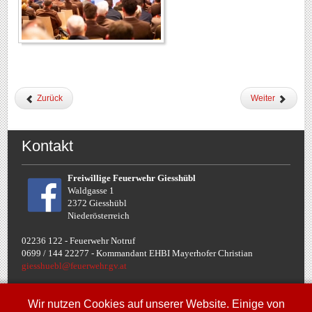
Zurück
Weiter
Kontakt
Freiwillige Feuerwehr Giesshübl
Waldgasse 1
2372 Giesshübl
Niederösterreich
02236 122 - Feuerwehr Notruf
0699 / 144 22277 - Komman
dant EHBI Mayerhofer Christian
giesshuebl@feuerwehr.gv.at
Termine
Wir nutzen Cookies auf unserer Website. Einige von